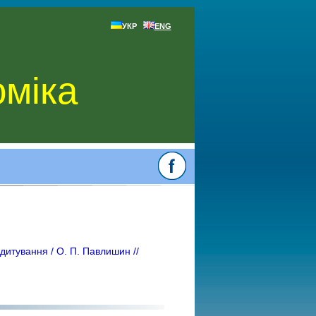
УКР
ENG
оміка
итування / О. П. Павлишин //