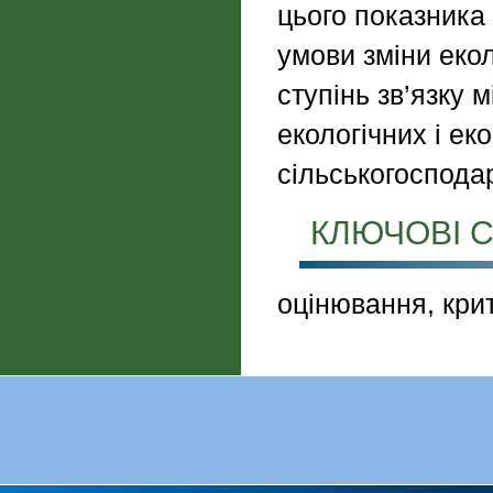
цього показника 
умови зміни екол
ступінь зв’язку
екологічних і ек
сільськогоспода
КЛЮЧОВІ С
оцінювання, крит