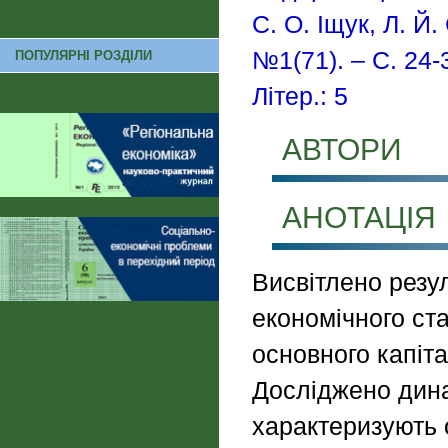
С. О. Іщук, Л. Й.
№1(71). – С. 24-
ПОПУЛЯРНІ РОЗДІЛИ
Літер.: 5
АВТОРИ
АНОТАЦІЯ
Висвітлено резул
економічного ст
основного капіта
Досліджено дина
характеризують 