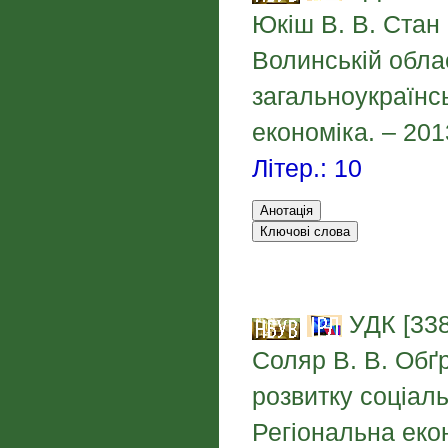
Юкіш В. В. Стан
Волинській облас
загальноукраїнсь
економіка. – 201
Літер.: 10
УДК [338
Соляр В. В. Обґ
розвитку соціаль
Регіональна екон