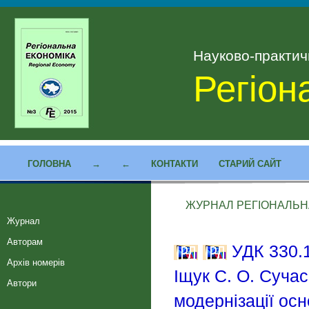
Науково-практи
Регіон
ГОЛОВНА
→
←
КОНТАКТИ
СТАРИЙ САЙТ
ЖУРНАЛ РЕГІОНАЛЬНА 
Журнал
Авторам
УДК 330.1
Архів номерів
Іщук С. О. Суча
Автори
модернізації осн