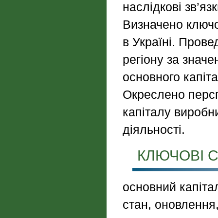
наслідкові зв’яз
Визначено ключо
в Україні. Пров
регіону за значе
основного капіта
Окреслено персп
капіталу виробн
діяльності.
КЛЮЧОВІ С
основний капітал
стан, оновлення