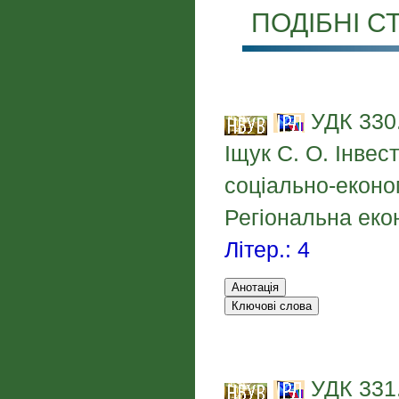
ПОДІБНІ СТ
УДК 330.
Іщук С. О. Інвес
соціально-економ
Регіональна екон
Літер.: 4
УДК 331.