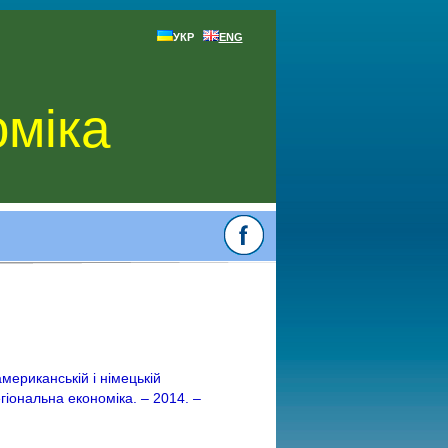
УКР
ENG
оміка
мериканській і німецькій
гіональна економіка. – 2014. –