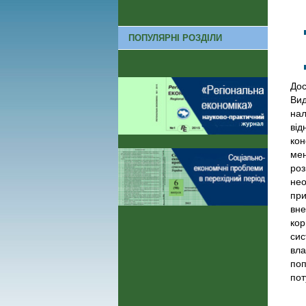
ПОПУЛЯРНІ РОЗДІЛИ
Дос
Вид
нал
від
кон
мен
роз
нео
при
вне
кор
сис
вла
поп
пот