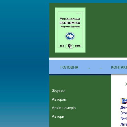
ГОЛОВНА
→
←
КОНТАК
Журнал
Авторам
Ден
Архів номерів
(ко
Автори
№4(
Літ