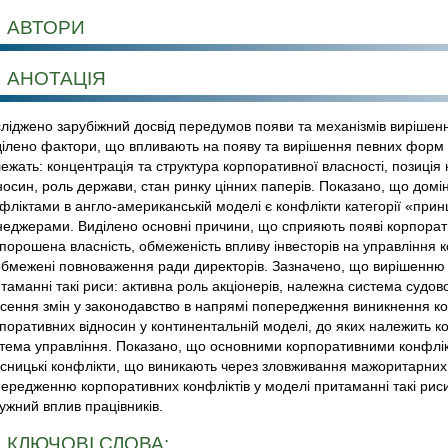
АВТОРИ
АНОТАЦІЯ
ліджено зарубіжний досвід передумов появи та механізмів вирішенн
ілено фактори, що впливають на появу та вирішення певних форм к
ежать: концентрація та структура корпоративної власності, позиція
носин, роль держави, стан ринку цінних паперів. Показано, що до
фліктами в англо-американській моделі є конфлікти категорії «при
еджерами. Виділено основні причини, що сприяють появі корпорати
порошена власність, обмеженість впливу інвесторів на управління к
бмежені повноваження ради директорів. Зазначено, що вирішенню 
таманні такі риси: активна роль акціонерів, належна система судово
сення змін у законодавство в напрямі попередження виникнення кон
поративних відносин у континентальній моделі, до яких належить ко
тема управління. Показано, що основними корпоративними конфлі
сницькі конфлікти, що виникають через зловживання мажоритарних 
ередженню корпоративних конфліктів у моделі притаманні такі риси
ужний вплив працівників.
КЛЮЧОВІ СЛОВА: