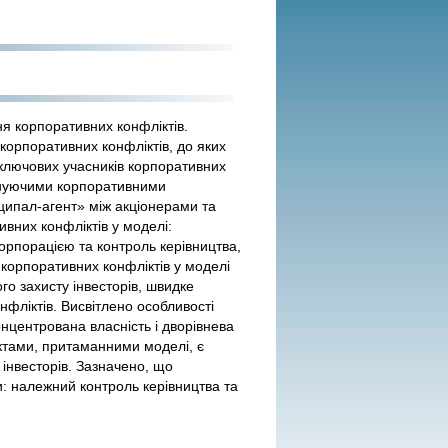
я корпоративних конфліктів.
орпоративних конфліктів, до яких
 ключових учасників корпоративних
мінуючими корпоративними
нципал-агент» між акціонерами та
вних конфліктів у моделі:
орпорацією та контроль керівництва,
корпоративних конфліктів у моделі
го захисту інвесторів, швидке
фліктів. Висвітлено особливості
нцентрована власність і дворівнева
ктами, притаманними моделі, є
інвесторів. Зазначено, що
: належний контроль керівництва та