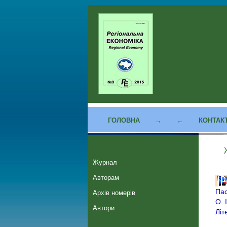
ГОЛОВНА
→
←
КОНТАК
Журнал
Авторам
Пас
Архів номерів
О. 
Автори
Літ