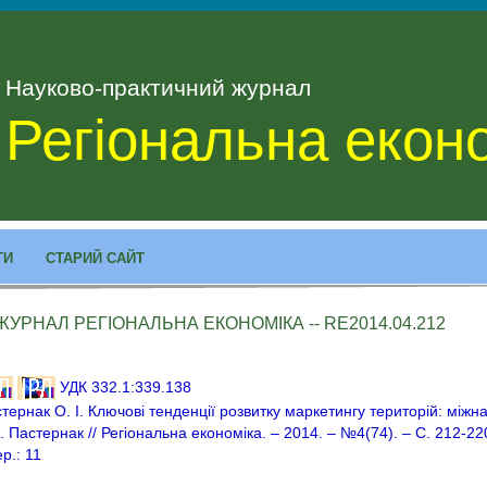
Науково-практичний журнал
Регіональна екон
ТИ
СТАРИЙ САЙТ
ЖУРНАЛ РЕГІОНАЛЬНА ЕКОНОМІКА -- RE2014.04.212
УДК 332.1:339.138
тернак О. І. Ключові тенденції розвитку маркетингу територій: міжн
І. Пастернак // Регіональна економіка. – 2014. – №4(74). – С. 212-22
ер.: 11