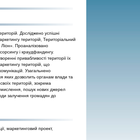
територій. Досліджено успішні
аркетингу територій, Територіальний
 Ліон». Проаналізовано
сорсингу і краудфандингу.
воренні привабливості території їх
аркетингу територій, що
комунікацій. Узагальнено
ня яких дозволить органам влади та
 своїх територій, зокрема
не мислення, пошук нових джерел
тоди залучення громадян до
ції, маркетинговий проект,