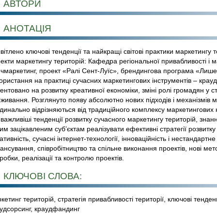
АВТОРИ
АНОТАЦІЯ
вітлено ключові тенденції та найкращі світові практики маркетингу 
екти маркетингу територій: Кафедра регіональної привабливості і м
чмаркетинг, проект «Ралі Сент-Луїс», брендингова програма «Лише
ористання на практиці сучасних маркетингових інструментів – крауд
ентовано на розвитку креативної економіки, зміні ролі громадян у ст
живання. Розглянуто появу абсолютно нових підходів і механізмів м
динально відрізняються від традиційного комплексу маркетингових 
важливіші тенденції розвитку сучасного маркетингу територій, знан
им зацікавленим суб’єктам реалізувати ефективні стратегії розвитку
ативність, сучасні інтернет-технології, інноваційність і нестандарт
ансування, співробітництво та спільне виконання проектів, нові ме
робки, реалізації та контролю проектів.
КЛЮЧОВІ СЛОВА:
кетинг територій, стратегія привабливості території, ключові тенден
удсорсинг, краудфандинг