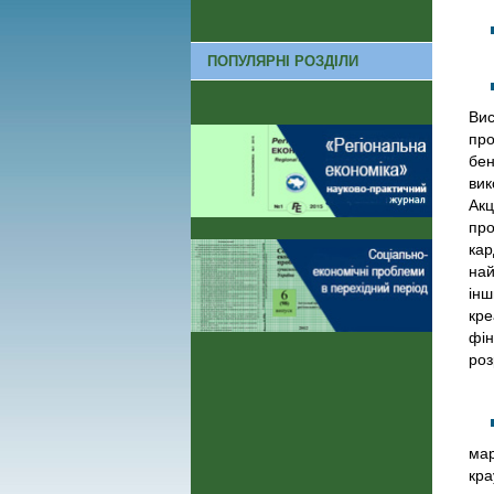
ПОПУЛЯРНІ РОЗДІЛИ
Вис
про
бен
вик
Акц
про
кар
най
інш
кре
фін
роз
мар
кра