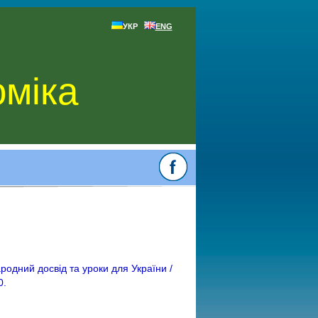
УКР
ENG
оміка
ародний досвід та уроки для України /
0.