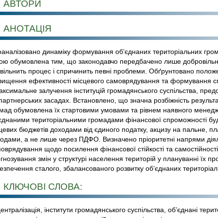
АВТОРИ
АНОТАЦІЯ
аналізовано динаміку формування об’єднаних територіальних гром
ою обумовлена тим, що законодавчо передбачено лише добровільн
вільнить процес і спричинить певні проблеми. Обґрунтовано поло
вищення ефективності місцевого самоврядування та формування с
аксимальне залучення інституцій громадянського суспільства, предс
партнерських засадах. Встановлено, що значна розбіжність результ
мад обумовлена їх стартовими умовами та рівнем наявного менед
єднаними територіальними громадами фінансової спроможності б
цевих бюджетів доходами від єдиного податку, акцизу на пальне, п
одами, а не лише через ПДФО. Визначено пріоритетні напрями діяль
оврядування щодо посилення фінансової стійкості та самостійності
гнозування змін у структурі населення територій у плануванні їх пр
езпечення сталого, збалансованого розвитку об’єднаних територіал
КЛЮЧОВІ СЛОВА:
ентралізація, інститути громадянського суспільства, об’єднані тери