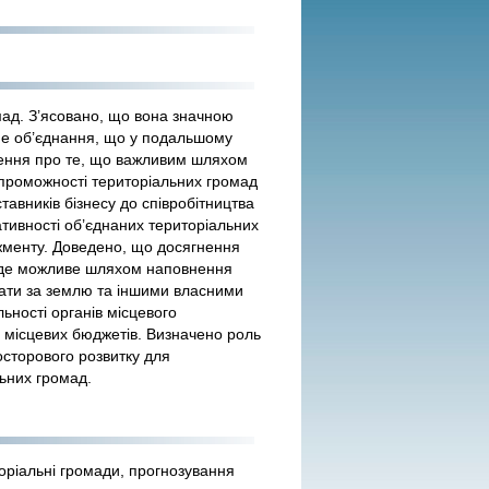
ад. З’ясовано, що вона значною
е об’єднання, що у подальшому
ження про те, що важливим шляхом
проможності територіальних громад
тавників бізнесу до співробітництва
ативності об’єднаних територіальних
жменту. Доведено, що досягнення
уде можливе шляхом наповнення
лати за землю та іншими власними
ності органів місцевого
 місцевих бюджетів. Визначено роль
осторового розвитку для
ьних громад.
торіальні громади, прогнозування