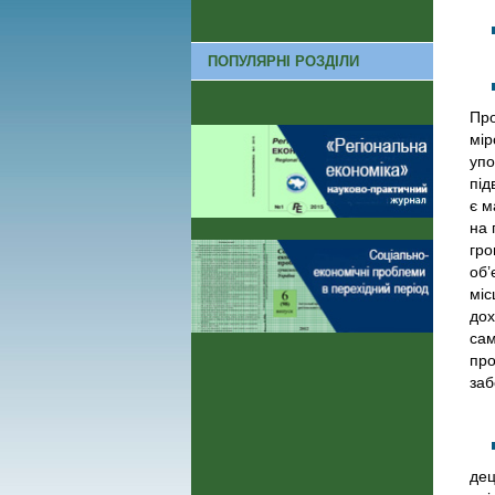
ПОПУЛЯРНІ РОЗДІЛИ
Про
мір
упо
під
є м
на 
гро
об’
міс
дох
сам
про
заб
дец