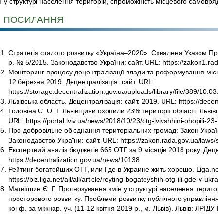
н у структурі населення територій, спроможність місцевого самовр
ПОСИЛАННЯ
Стратегія сталого розвитку «Україна–2020». Схвалена Указом Пре
р. № 5/2015. Законодавство України: сайт. URL: https://zakon1.ra
Моніторинг процесу децентралізації влади та реформування мі
12 березня 2019. Децентралізація: сайт. URL:
https://storage.decentralization.gov.ua/uploads/library/file/389/10.0
Львівська область. Децентралізація: сайт. 2019. URL: https://decen
Головіна С. ОТГ Львівщини охопили 23% території області. Львівс
URL: https://portal.lviv.ua/news/2018/10/23/otg-lvivshhini-ohopili-23-te
Про добровільне об’єднання територіальних громад: Закон України
Законодавство України: сайт. URL: https://zakon.rada.gov.ua/laws
Експертний аналіз бюджетів 665 ОТГ за 9 місяців 2018 року. Деце
https://decentralization.gov.ua/news/10138
Рейтинг богатейших ОТГ, или Где в Украине жить хорошо. Liga.net
https://biz.liga.net/all/all/article/reyting-bogateyshih-otg-ili-gde-v-ukr
Матвіїшин Є. Г. Прогнозування змін у структурі населення терито
просторового розвитку. Проблеми розвитку публічного управління в
конф. за міжнар. уч. (11-12 квітня 2019 р., м. Львів). Львів: ЛРІДУ