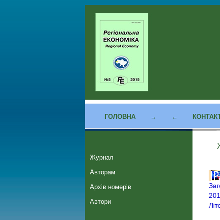
ГОЛОВНА
→
←
КОНТАК
Журнал
Авторам
Заг
Архів номерів
201
Автори
Літ