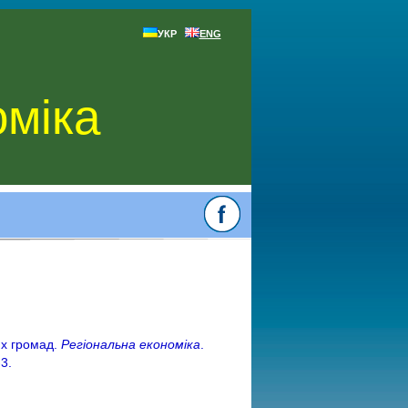
УКР
ENG
оміка
их громад.
Регіональна економіка
.
3.