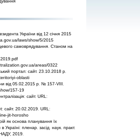
ядування
зидента України від 12 січня 2015
da.gov.ua/laws/show/5/2015
сцевого самоврядування. Станом на
3.2019.pdf
tralization.gov.ua/areas/0322
ький портал: сайт. 23.10.2018 р.
ritoriyi-oblasti
 від 05.02.2015 р. № 157-VIII.
/show/157-19
нтралізація: сайт. URL:
: сайт. 20.02.2019. URL:
aine-jit-horosho
рій як основа планування їх
 Україні: пленар. засід. наук. практ.
 НАДУ, 2019.