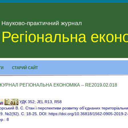
Науково-практичний журнал
Регіональна екон
ТИ
СТАРИЙ САЙТ
ЖУРНАЛ РЕГІОНАЛЬНА ЕКОНОМІКА -- RE2019.02.018
УДК 352; JEL R13, R58
орський В. С. Стан і перспективи розвитку об’єднаних територіальн
9. №2(92). С. 18-25. DOI: https://doi.org/10.36818/1562-0905-2019-2-
ер.: 8