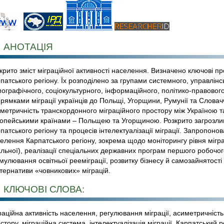
АНОТАЦІЯ
крито зміст міграційної активності населення. Визначено ключові п
патського регіону. Їх розподілено за групами системного, управлінс
ографічного, соціокультурного, інформаційного, політико-правового
рямками міграції українців до Польщі, Угорщини, Румунії та Слова
метричність транскордонного міграційного простору між Україною та
опейськими країнами – Польщею та Угорщиною. Розкрито загрозливість
патського регіону та процесів інтелектуалізації міграції. Запропоно
елення Карпатського регіону, зокрема щодо моніторингу рівня міграц
льної), реалізації спеціальних державних програм першого робочог
мулювання освітньої рееміграції, розвитку бізнесу й самозайнятост
тернативи «човникових» міграцій.
КЛЮЧОВІ СЛОВА:
раційна активність населення, регулювання міграції, асиметричніст
стору, міграційна система, інтелектуалізація міграції, Карпатський р