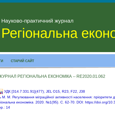
Науково-практичний журнал
Регіональна екон
ТИ
СТАРИЙ САЙТ
ЖУРНАЛ РЕГІОНАЛЬНА ЕКОНОМІКА -- RE2020.01.062
УДК [314.7:331.91](477); JEL О15, R23, F22, J38
ь М. М. Регулювання міграційної активності населення: пріоритети д
іональна економіка
. 2020. №1(95). С. 62-70. DOI: https://doi.org/1
ер.: 14