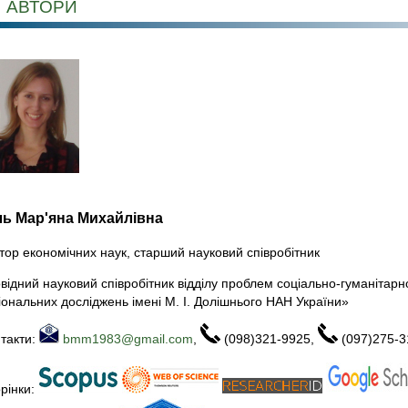
АВТОРИ
ль Мар'яна Михайлівна
тор економічних наук, старший науковий співробітник
відний науковий співробітник відділу проблем соціально-гуманітарног
іональних досліджень імені М. І. Долішнього НАН України»
такти:
bmm1983@gmail.com
,
(098)321-9925,
(097)275-3
рінки: