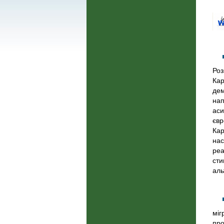
Роз
Кар
дем
нап
аси
євр
Кар
нас
реа
сти
аль
міг
про