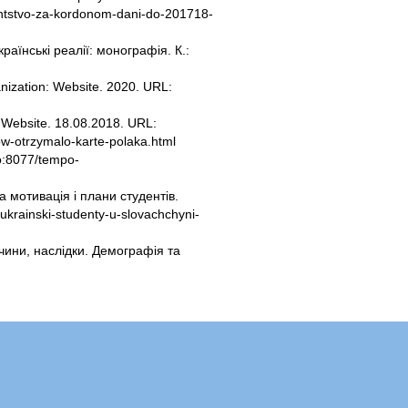
dentstvo-za-kordonom-dani-do-201718-
раїнські реалії: монографія. К.:
anization: Website. 2020. URL:
 Website. 18.08.2018. URL:
ow-otrzymalo-karte-polaka.html
.ro:8077/tempo-
а мотивація і плани студентів.
ukrainski-studenty-u-slovachchyni-
ичини, наслідки. Демографія та