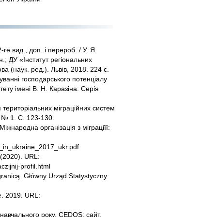
е вид., доп. і перероб. / У. Я.
ін.; ДУ «Інститут регіональних
а (наук. ред.). Львів, 2018. 224 с.
муванні господарського потенціалу
ету імені В. Н. Каразіна: Серія
 територіальних міграційних систем
 № 1. С. 123-130.
Міжнародна організація з міграціїї:
ng_in_ukraine_2017_ukr.pdf
(2020). URL:
zijnij-profil.html
ranicą. Główny Urząd Statystyczny:
te. 2019. URL:
 навчального року. CEDOS: сайт.