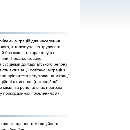
роблеми міграцій для населення
ького, інтелектуально-трудового,
 й безпекового характеру за
ччини. Проаналізовано
 сусідніми до Карпатського регіону
 активізації освітньої міграції з
вано пріоритети регулювання міграції
ійної активності (потенційної,
о місця та регіональних програм
і у прикордонних поселеннях як
ь транскордонного міграційного
егіон України