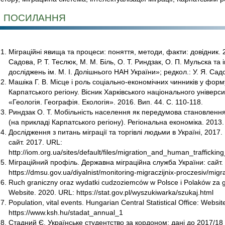
ПОСИЛАННЯ
Міграційні явища та процеси: поняття, методи, факти: довідник. 2-г
Садова, Р. Т. Теслюк, М. М. Біль, О. Т. Риндзак, О. П. Мульска та 
досліджень ім. М. І. Долішнього НАН України»; редкол.: У. Я. Садов
Машіка Г. В. Місце і роль соціально-економічних чинників у фор
Карпатського регіону. Вісник Харківського національного університ
«Геологія. Географія. Екологія». 2016. Вип. 44. С. 110-118.
Риндзак О. Т. Мобільність населення як передумова становлення
(на прикладі Карпатського регіону). Регіональна економіка. 2013.
Дослідження з питань міграції та торгівлі людьми в Україні, 2017. 
сайт. 2017. URL:
http://iom.org.ua/sites/default/files/migration_and_human_trafficki
Міграційний профіль. Державна міграційна служба України: сайт. 
https://dmsu.gov.ua/diyalnist/monitoring-migraczijnix-proczesiv/migrac
Ruch graniczny oraz wydatki cudzoziemców w Polsce i Polaków za g
Website. 2020. URL: https://stat.gov.pl/wyszukiwarka/szukaj.html
Population, vital events. Hungarian Central Statistical Office: Websi
https://www.ksh.hu/stadat_annual_1
Стадний Є. Українське студентство за кордоном: дані до 2017/18