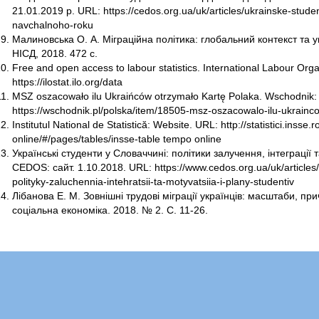
21.01.2019 р. URL: https://cedos.org.ua/uk/articles/ukrainske-stu
navchalnoho-roku
Малиновська О. А. Міграційна політика: глобальний контекст та ук
НІСД, 2018. 472 с.
Free and open access to labour statistics. International Labour Org
https://ilostat.ilo.org/data
MSZ oszacowało ilu Ukraińców otrzymało Kartę Polaka. Wschodnik:
https://wschodnik.pl/polska/item/18505-msz-oszacowalo-ilu-ukrainc
Institutul National de Statistică: Website. URL: http://statistici.insse
online/#/pages/tables/insse-table tempo online
Українські студенти у Словаччині: політики залучення, інтеграції т
CEDOS: сайт. 1.10.2018. URL: https://www.cedos.org.ua/uk/articles/
polityky-zaluchennia-intehratsii-ta-motyvatsiia-i-plany-studentiv
Лібанова Е. М. Зовнішні трудові міграції українців: масштаби, пр
соціальна економіка. 2018. № 2. С. 11-26.