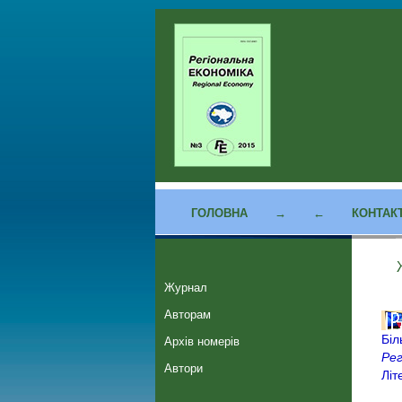
ГОЛОВНА
→
←
КОНТАК
Журнал
Авторам
Біл
Архів номерів
Рег
Автори
Літ