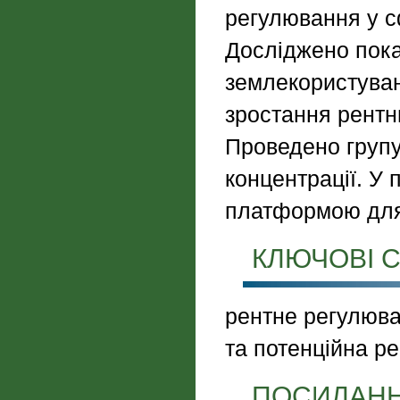
регулювання у с
Досліджено пока
землекористуван
зростання рентн
Проведено групу
концентрації. У 
платформою для
КЛЮЧОВІ С
рентне регулюва
та потенційна ре
ПОСИЛАН