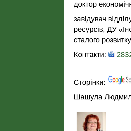
доктор економіч
завідувач відділ
ресурсів, ДУ «І
сталого розвитк
Контакти:
2832
Сторінки:
Шашула Людмила