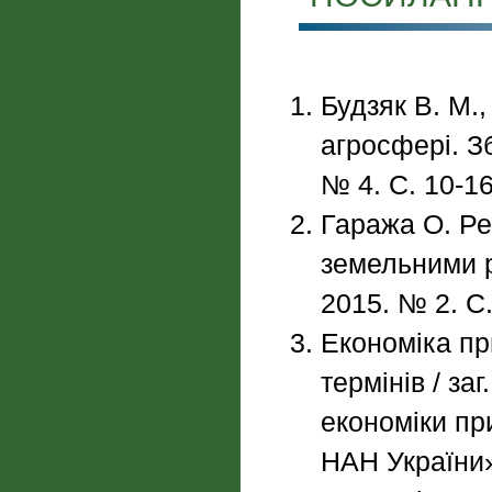
Будзяк В. М.,
агросфері. З
№ 4. С. 10-16
Гаража О. Ре
земельними р
2015. № 2. С.
Економіка пр
термінів / заг
економіки пр
НАН України»