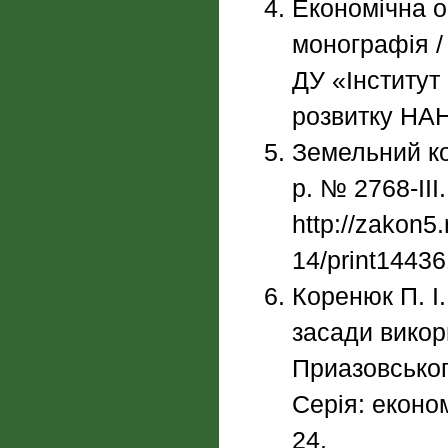
Економічна о
монографія / 
ДУ «Інститут
розвитку НАН
Земельний ко
р. № 2768-ІІІ
http://zakon5
14/print1443
Коренюк П. І
засади викор
Приазовськог
Серія: економ
24.