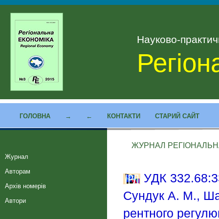
Науково-практи
Регіон
ГОЛОВНА
→
←
КОНТАКТИ
СТАРИЙ САЙТ
ЖУРНАЛ РЕГІОНАЛЬНА 
Журнал
Авторам
УДК 332.68:3
Архів номерів
Сундук А. М., Ш
Автори
рентного регул