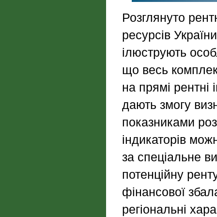
Розглянуто рент
ресурсів України
ілюструють особ
що весь комплек
на прямі рентні 
дають змогу виз
показниками роз
індикаторів можн
за спеціальне в
потенційну рент
фінансової збала
регіональні хар