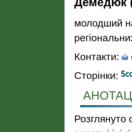
Демедюк (
молодший на
регіональни
Контакти:
Сторінки:
АНОТАЦ
Розглянуто 