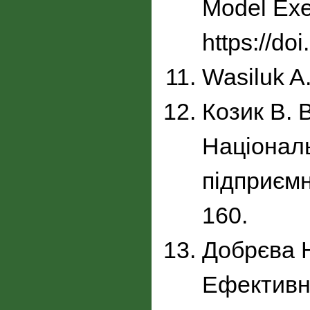
Model Exem
https://do
Wasiluk A.
Козик В. 
Національ
підприємн
160.
Добрєва Н
Ефективні