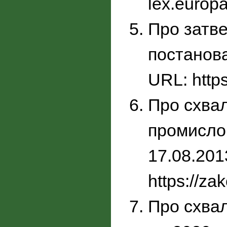
lex.europ
Про затве
постанова
URL: http
Про схвал
промислов
17.08.201
https://z
Про схвал