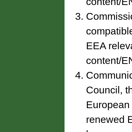
content/
Commissio
compatible
EEA relev
content/E
Communica
Council, 
European I
renewed EU