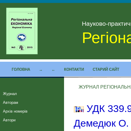
Науково-практи
Регіон
ГОЛОВНА
→
←
КОНТАКТИ
СТАРИЙ САЙТ
ЖУРНАЛ РЕГІОНАЛЬНА 
Журнал
Авторам
УДК 339.9
Архів номерів
Демедюк О. 
Автори