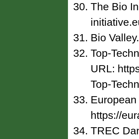
The Bio In
initiative.
Bio Valley
Top-Techn
URL: htt
Top-Techn
European R
https://eu
TREC Danu