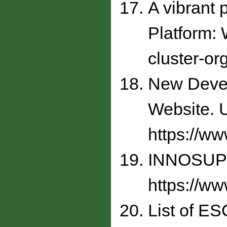
A vibrant 
Platform: 
cluster-or
New Devel
Website. 
https://w
INNOSUP In
https://ww
List of E