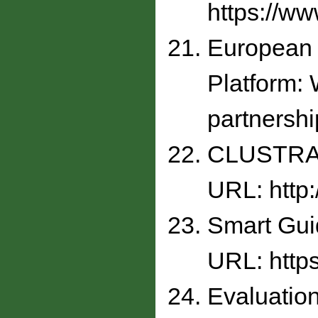
https://ww
European S
Platform: 
partnershi
CLUSTRAT 
URL: http:
Smart Guid
URL: https
Evaluation