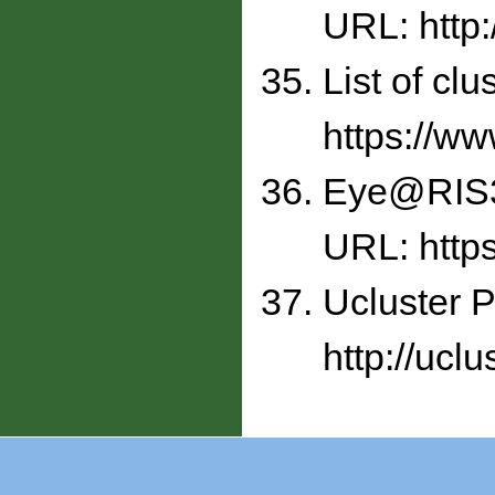
URL: http
List of cl
https://ww
Eye@RIS3: 
URL: https
Ucluster P
http://ucl