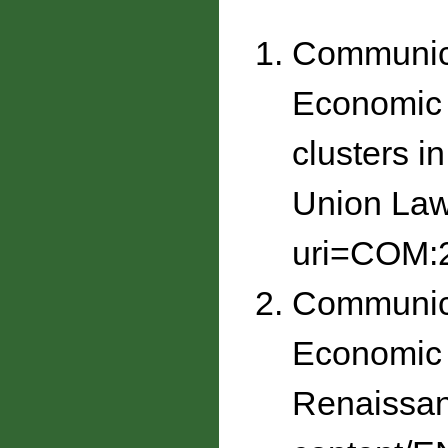
Communica
Economic 
clusters i
Union Law
uri=COM:
Communica
Economic 
Renaissan