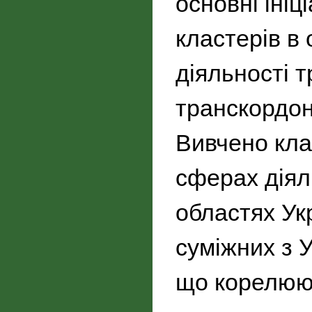
основні іні
кластерів в
діяльності 
транскордон
Вивчено кла
сферах діял
областях Ук
суміжних з У
що корелюют