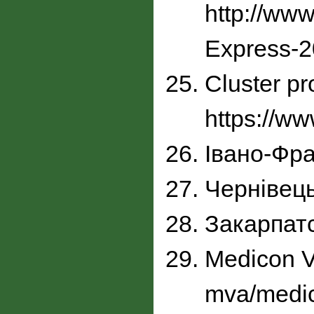
http://www
Express-
Cluster p
https://ww
Івано-Фра
Чернівець
Закарпатс
Medicon Va
mva/medic