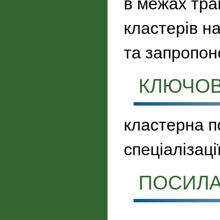
в межах тра
кластерів на
та запропон
КЛЮЧОВ
кластерна п
спеціалізаці
ПОСИЛ