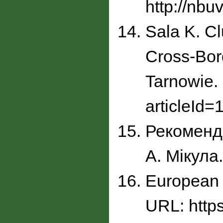
http://nb
Sala K. Cl
Cross-Bor
Tarnowie. 
articleId
Рекоменда
А. Мікула
European o
URL: https