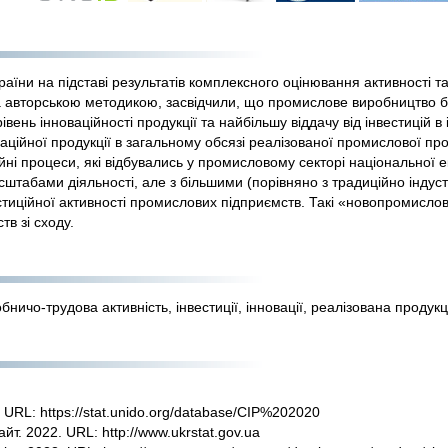
аїни на підставі результатів комплексного оцінювання активності т
 за авторською методикою, засвідчили, що промислове виробництво
нь інноваційності продукції та найбільшу віддачу від інвестицій в і
аційної продукції в загальному обсязі реалізованої промислової про
 процеси, які відбувались у промисловому секторі національної еко
сштабами діяльності, але з більшими (порівняно з традиційно інду
иційної активності промислових підприємств. Такі «новопромислові
в зі сходу.
ничо-трудова активність, інвестиції, інновації, реалізована продукц
. URL: https://stat.unido.org/database/CIP%202020
т. 2022. URL: http://www.ukrstat.gov.ua