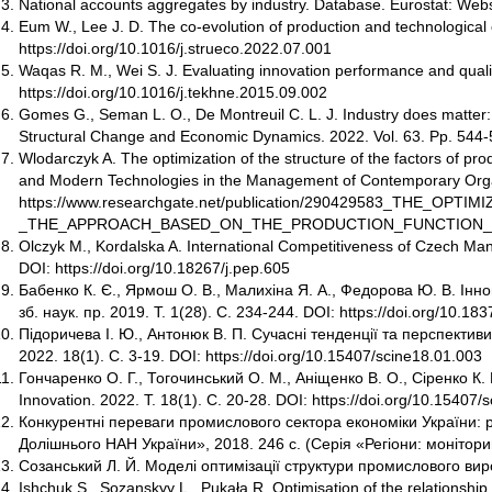
National accounts aggregates by industry. Database. Eurostat: We
Eum W., Lee J. D. The co-evolution of production and technological
https://doi.org/10.1016/j.strueco.2022.07.001
Waqas R. M., Wei S. J. Evaluating innovation performance and quality
https://doi.org/10.1016/j.tekhne.2015.09.002
Gomes G., Seman L. O., De Montreuil C. L. J. Industry does matter: 
Structural Change and Economic Dynamics. 2022. Vol. 63. Pр. 544-55
Wlodarczyk A. The optimization of the structure of the factors of p
and Modern Technologies in the Management of Contemporary Organ
https://www.researchgate.net/publication/290429583_TH
_THE_APPROACH_BASED_ON_THE_PRODUCTION_FUNCTION
Olczyk M., Kordalska A. International Competitiveness of Czech Man
DOI: https://doi.org/10.18267/j.pep.605
Бабенко К. Є., Ярмош О. В., Малихіна Я. А., Федорова Ю. В. Інно
зб. наук. пр. 2019. Т. 1(28). С. 234-244. DOI: https://doi.org/10.18
Підоричева І. Ю., Антонюк В. П. Сучасні тенденції та перспективи
2022. 18(1). С. 3-19. DOI: https://doi.org/10.15407/scine18.01.003
Гончаренко О. Г., Тогочинський О. М., Аніщенко В. О., Сіренко 
Innovation. 2022. Т. 18(1). С. 20-28. DOI: https://doi.org/10.15407/
Конкурентні переваги промислового сектора економіки України: рег
Долішнього НАН України», 2018. 246 с. (Серія «Регіони: моніторинг
Созанський Л. Й. Моделі оптимізації структури промислового виро
Ishchuk S., Sozanskyy L., Pukała R. Optimisation of the relationshi