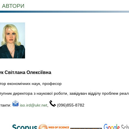
АВТОРИ
ук Світлана Олексіївна
тор економічних наук, професор
тупник директора з наукової роботи, завідувач відділу проблем реал
такти:
iso.ird@ukr.net
,
(096)855-8782