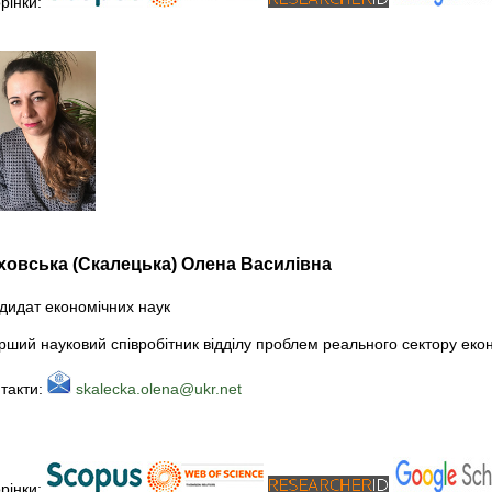
рінки:
ховська (Скалецька) Олена Василівна
дидат економічних наук
рший науковий співробітник відділу проблем реального сектору еконо
такти:
skalecka.olena@ukr.net
рінки: