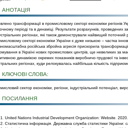
АНОТАЦІЯ
влено трансформації в промисловому секторі економіки регіонів Укр
очному періоді та в динаміці. Результати розрахунків, проведених
устріальних регіонах, які також демонстрували найвищий поточний ріве
мисловому секторі економіки України є дуже низькою – частка іннов
номасштабна російська збройна агресія прискорила трансформаційні
мування в Україні нових промислових центрів, ще невеликих за ма
итивною динамікою окремих показників виробничо-трудової та інвест
тральних регіонах, куди релокувалась найбільша кількість підприємст
КЛЮЧОВІ СЛОВА:
мисловий сектор економіки, регіони, індустріальний потенціал, вироб
ПОСИЛАННЯ
United Nations Industrial Development Organization: Website. 2020
Статистична інформація. Державна служба статистики України: сай