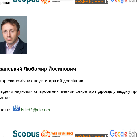
рінки:
занський Любомир Йосипович
тор економічних наук, старший дослідник
відний науковий співробітник, вчений секретар підрозділу відділу п
аїни»
такти:
ls.ird2@ukr.net