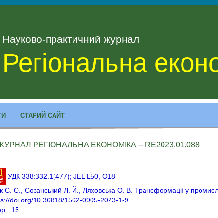
Науково-практичний журнал
Регіональна екон
ТИ
СТАРИЙ САЙТ
ЖУРНАЛ РЕГІОНАЛЬНА ЕКОНОМІКА -- RE2023.01.088
УДК 338:332.1(477); JEL L50, O18
к С. О., Созанський Л. Й., Ляховська О. В. Трансформації у промис
ps://doi.org/10.36818/1562-0905-2023-1-9
ер.: 15