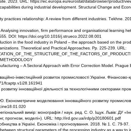
bsite. 2023. URL: https://ec.europa.eu/eurostat/databrowser/product/
 capabilities during industrial development. Structural Change and Eco
 practices relationship: A review from different industries. Tеkhne. 201
Analysing innovation, firm performance and organisational learning het
5. DOI: https://doi.org/10.1016/j.strueco.2022.08.001
roduction in the food industry in Poland – the approach based on the p
izations. Theoretical and Practical Approaches. Рр. 225-239. URL:
E_OPTIMIZATION_OF_THE_STRUCTURE_OF_THE_FACTORS_OF_PRODU
_METHODOLOGY
ufacturing – A Sectoral Approach with Error Correction Model. Prague 
ваційно-інвестиційний розвиток промисловості України. Фінансово-кр
371/fcaptp.v1i28.161941
 розвитку інноваційної діяльності за технологічними секторами пром
К. Ю. Економетричне моделювання інноваційного розвитку промислов
scine18.01.020
іональний вимір: монографія / наук. ред. С. О. Іщук. Львів: ДУ «Інс
, прогнози, моделі»). URL: http://ird.gov.ua/irdp/p20180601.pdf
бництва в Україні. Економіка і прогнозування. 2018. № 1. С. 79-97.
p between structural parameters of the processing industry as a way to 