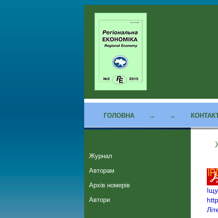
ГОЛОВНА
→
←
КОНТАК
Журнал
Авторам
Архів номерів
Іщу
Автори
htt
Літ