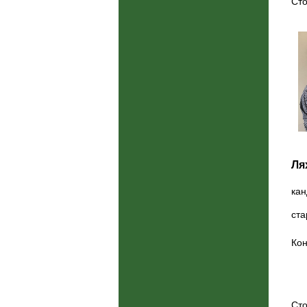
Сто
Ля
кан
ста
Кон
Сто