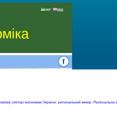
УКР
ENG
оміка
ловому секторі економіки України: регіональний вимір.
Регіональна 