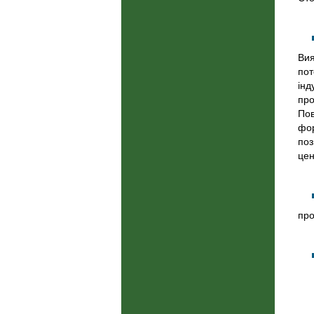
Вия
пот
інд
про
Пов
фор
поз
цен
про