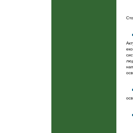
Сто
Акт
еко
сис
люд
нап
осв
осв