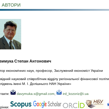
АВТОРИ
вимука Степан Антонович
тор економічних наук, професор, Заслужений економіст України
відний науковий співробітник відділу регіональної фінансової політи
ліджень імені М. І. Долішнього НАН України»
такти:
davymuka.s@gmail.com
,
ird_kozoriz@i.ua
рінки: