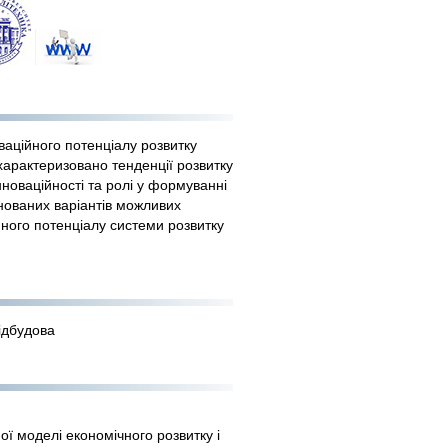
ваційного потенціалу розвитку
охарактеризовано тенденції розвитку
інноваційності та ролі у формуванні
нованих варіантів можливих
ного потенціалу системи розвитку
відбудова
ної моделі економічного розвитку і