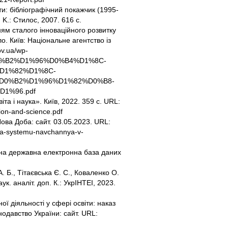
ти: бібліографічний покажчик (1995-
 K.: Стилос, 2007. 616 с.
нням сталого інноваційного розвитку
ло. Київ: Національне агентство із
ov.ua/wp-
D0%B2%D1%96%D0%B4%D1%8C-
D1%82%D1%8C-
D0%B2%D1%96%D1%82%D0%B8-
1%96.pdf
а і наука». Київ, 2022. 359 с. URL:
ion-and-science.pdf
Нова Доба: сайт. 03.05.2023. URL:
yla-systemu-navchannya-v-
дина державна електронна база даних
. Б., Тітаєвська Є. С., Коваленко О.
ук. аналіт. доп. К.: УкрІНТЕІ, 2023.
 діяльності у сфері освіти: наказ
нодавство України: сайт. URL: