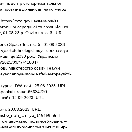
іти» як центр експериментальної
а проєктна діяльність: наук. метод.
https://imzo.gov.ua/stem-osvita
агальної середньої та позашкільної
01.08.23 р. Osvita.ua: сайт. URL:
rse Space Tech: сайт. 01.09.2023.
y-vysokotehnologichnoyu-derzhavoyu
ації до 2030 року. Українська
ns/2023/09/4/7418347
ці. Міністерство освіти і науки
dosyagnennya-mon-u-sferi-evropeyskoi-
ьтурою. DW: сайт. 25.08.2023. URL:
ou-popkulturou/a-66634720
 сайт. 12.09.2023. URL:
айт. 20.03.2023. URL:
menshe_nizh_armiya_145468.html
том державної політики України, –
na-orliuk-pro-innovatsii-kulturu-ip-