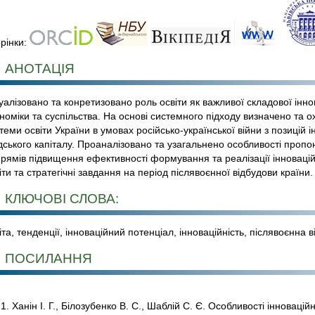
рінки:
АНОТАЦІЯ
уалізовано та конретизовано роль освіти як важливої складової інно
номіки та суспільства. На основі системного підходу визначено та 
теми освіти України в умовах російсько-української війни з позицій 
ського капіталу. Проаналізовано та узагальнено особливості пропо
рямів підвищення ефективності формування та реалізації інновацій
іти та стратегічні завдання на період післявоєнної відбудови країни.
КЛЮЧОВІ СЛОВА:
іта, тенденції, інноваційний потенціал, інноваційність, післявоєнна 
ПОСИЛАННЯ
Ханін І. Г., Білозубенко В. С., Шаблій С. Є. Особливості інновацій