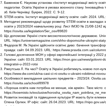
Баженков Є. Наукова установа «Інститут модернізації змісту осв
педагогіки. Освіта України в умовах воєнного стану. Інноваційна т
зб. Київ-Чернівці: Букрек, 2022. С. 9-12.
STEM-освіта. Інститут модернізації змісту освіти: сайт. 2024. URL: 
Методичні рекомендації щодо розвитку STEM-освіти в закладах з
освіти у 2023/2024 навчальному році. Лист ІМЗО № 21/08-1242 від 
https://osvita.ua/legislation/Ser_osv/89820
Що допоможе Україні стати високотехнологічною державою. Unive
URL: https://universemagazine.com/shho-dopomozhe-ukrayini-stat
Федоров М. Як Україні здійснити освітнє диво: бачення трансформ
правда: сайт. 04.09.2023. URL: https://www.pravda.com.ua/colum
Головні досягнення МОН у сфері європейської інтеграції у 2022 ро
України: сайт. 03.01.2023. URL: https://mon.gov.ua/news/golovni-
integratsii-u-2022-rotsi
Ржеутська Л. На часі? Освіту в Україні робитимуть новою поп-кул
https://www.dw.com/uk/na-casi-ci-ni-osvitu-v-ukraini-robitimut-nov
Особливості викладання шкільних предметів – 2023/24. Osvita.ua:
https://osvita.ua/school/89978
«Хороша освіта нам потрібна не менше, ніж армія». Твоє місто: с
https://tvoemisto.tv/exclusive/horosha_osvita_nam_potribna_ne_
Розвиток інновацій та підвищення культури IP мають бути елемен
Олена Орлюк. IP офіс: сайт. 26.04.2023. URL: https://nipo.gov.ua/ole