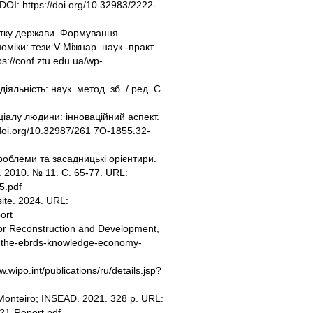
DOI: https://doi.org/10.32983/2222-
итку держави. Формування
міки: тези V Міжнар. наук.‐практ.
s://conf.ztu.edu.ua/wp-
яльність: наук. метод. зб. / ред. С.
ціалу людини: інноваційний аспект.
/doi.org/10.32987/261 7O-1855.32-
проблеми та засадницькі орієнтири.
р. 2010. № 11. С. 65-77. URL:
65.pdf
ite. 2024. URL:
ort
r Reconstruction and Development,
d-the-ebrds-knowledge-economy-
wipo.int/publications/ru/details.jsp?
 Monteiro; INSEAD. 2021. 328 p. URL:
021-Report.pdf