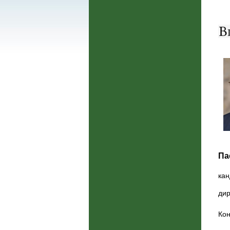
Па
кан
дир
Кон