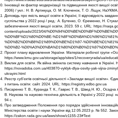
Інновації як фактор модернізації та підвищення якості вищої осві
2006) / укл.: Н. В. Артикуца, О. М. Клоченок, Т. О. Ліщук; НаУКМА.
Доповідь про якість вищої освіти в Україні, її відповідність завда
суспільства у 2022 році / ред.: А. Бутенко, О. Єременко, Н. Стука
забезпечення якості вищої освіти, 2023. 59 с. URL: https://naqa.g
content/uploads/2023/04/%D0%94%D0%BE%D0%BF%D0%BE%
%D0%BF%D1%80%D0%BE-%D1%8F%D0%BA%D1%96%D1%81%
%D0%B2%D0%B8%D1%89%D0%BE%D1%97-%D0%BE%D1%81%
%D0%B2-%D0%A3%D0%BA%D1%80%D0%B0%D1%97%D0%BD%D
Проєкт плану відновлення України. Матеріали робочої групи «Освіт
https://www.kmu.gov.ua/storage/app/sites/1/recoveryrada/ua/educat
Виклик для освіти. Як війна змінила систему навчання в Україні. 
https://novadoba.com.ua/403870-vyklyk-dlya-osvity-yak-vijna-zmin
ukrayini.html
Реєстр суб’єктів освітньої діяльності «Заклади вищої освіти». Є
з питань освіти: сайт. 2024. URL: https://registry.edbo.gov.ua
Писаренко Т. В., Куранда Т. К., Гаврис Т. В., Швед Н. Ю., Осадча А
В. Наукова та науково-технічна діяльність в Україні у 2022 році: на
94 с.
Про затвердження Положення про порядок здійснення інноваційної
Міністерства освіти і науки України від 12.05.2023 р. № 552. Зако
https://zakon.rada.gov.ua/laws/show/z1155-23#Text