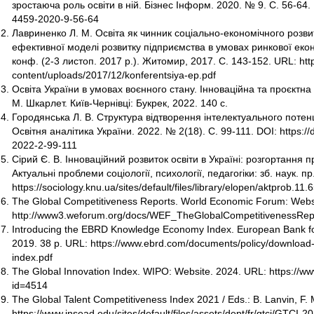
зростаюча роль освіти в ній. Бізнес Інформ. 2020. № 9. С. 56-64. 
4459-2020-9-56-64
Лавриненко Л. М. Освіта як чинник соціально-економічного розв
ефективної моделі розвитку підприємства в умовах ринкової еконо
конф. (2-3 листоп. 2017 р.). Житомир, 2017. С. 143-152. URL: http
content/uploads/2017/12/konferentsiya-ep.pdf
Освіта України в умовах воєнного стану. Інноваційна та проєктна ді
М. Шкарлет. Київ-Чернівці: Букрек, 2022. 140 с.
Городянська Л. В. Структура відтворення інтелектуального потен
Освітня аналітика України. 2022. № 2(18). С. 99-111. DOI: https:/
2022-2-99-111
Сірий Є. В. Інноваційний розвиток освіти в Україні: розгортання 
Актуальні проблеми соціології, психології, педагогіки: зб. наук. п
https://sociology.knu.ua/sites/default/files/library/elopen/aktprob.11.
The Global Competitiveness Reports. World Economic Forum: Webs
http://www3.weforum.org/docs/WEF_TheGlobalCompetitivenessRep
Introducing the EBRD Knowledge Economy Index. European Bank fo
2019. 38 p. URL: https://www.ebrd.com/documents/policy/downloa
index.pdf
The Global Innovation Index. WIPO: Website. 2024. URL: https://www.
id=4514
The Global Talent Competitiveness Index 2021 / Eds.: B. Lanvin, F.
https://www.insead.edu/sites/default/files/assets/dept/fr/gtci/GTCI-2