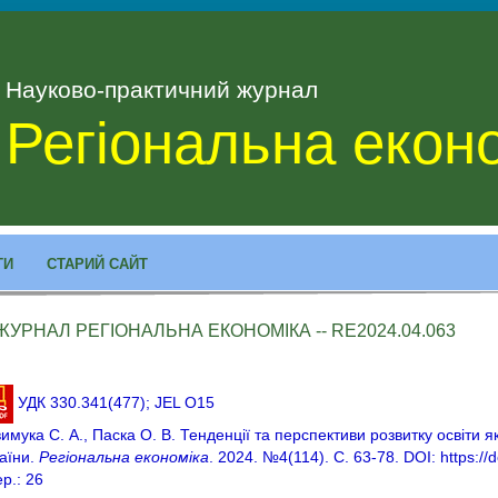
Науково-практичний журнал
Регіональна екон
ТИ
СТАРИЙ САЙТ
ЖУРНАЛ РЕГІОНАЛЬНА ЕКОНОМІКА -- RE2024.04.063
УДК 330.341(477); JEL O15
имука С. А., Паска О. В. Тенденції та перспективи розвитку освіти я
аїни.
Регіональна економіка
. 2024. №4(114). С. 63-78. DOI: https:/
ер.: 26