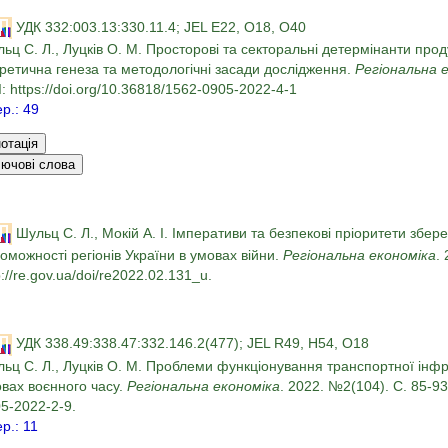
УДК 332:003.13:330.11.4; JEL E22, O18, O40
ьц С. Л., Луцків О. М. Просторові та секторальні детермінанти прод
ретична генеза та методологічні засади дослідження.
Регіональна 
: https://doi.org/10.36818/1562-0905-2022-4-1
ер.: 49
Шульц С. Л., Мокій А. І. Імперативи та безпекові пріоритети збер
оможності регіонів України в умовах війни.
Регіональна економіка
.
p://re.gov.ua/doi/re2022.02.131_u.
УДК 338.49:338.47:332.146.2(477); JEL R49, H54, O18
ьц С. Л., Луцків О. М. Проблеми функціонування транспортної інфра
вах воєнного часу.
Регіональна економіка
. 2022. №2(104). С. 85-93.
5-2022-2-9.
ер.: 11