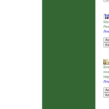
Шул
Рег
Літ
Біл
поз
htt
Літ