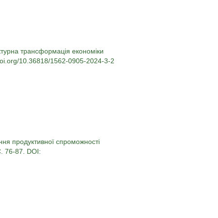
уктурна трансформація економіки
/doi.org/10.36818/1562-0905-2024-3-2
ання продуктивної спроможності
. 76-87. DOI: