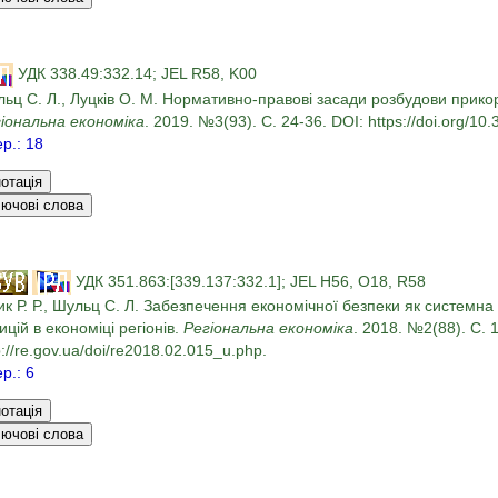
УДК 338.49:332.14; JEL R58, K00
ьц С. Л., Луцків О. М. Нормативно-правові засади розбудови прико
іональна економіка
. 2019. №3(93). С. 24-36. DOI: https://doi.org/1
ер.: 18
УДК 351.863:[339.137:332.1]; JEL H56, O18, R58
ик Р. Р., Шульц С. Л. Забезпечення економічної безпеки як систем
ицій в економіці регіонів.
Регіональна економіка
. 2018. №2(88). С. 
p://re.gov.ua/doi/re2018.02.015_u.php.
ер.: 6