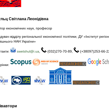
льц Світлана Леонідівна
тор економічних наук, професор
ідувач відділу регіональної економічної політики, ДУ «Інститут регіо
ішнього НАН України»
такти:
swetshul@i.ua
,
(032)270-70-89,
(+38097)253-66-2
рінки:
івавтори