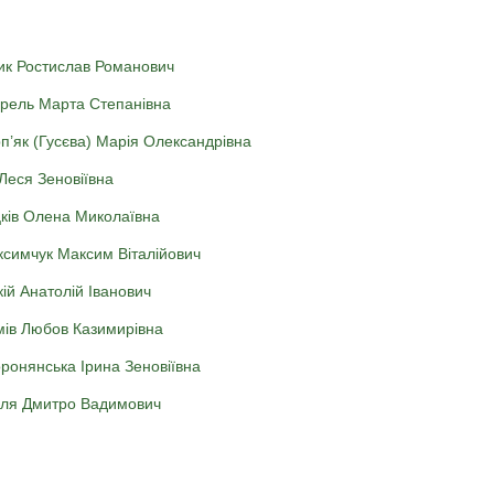
ик Ростислав Романович
рель Марта Степанівна
п’як (Гусєва) Марія Олександрівна
 Леся Зеновіївна
ків Олена Миколаївна
симчук Максим Віталійович
ій Анатолій Іванович
ів Любов Казимирівна
ронянська Ірина Зеновіївна
ля Дмитро Вадимович