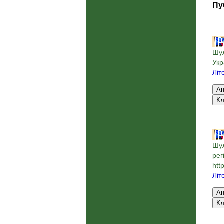
Пу
Шул
Укр
Літ
Шул
рег
htt
Літ