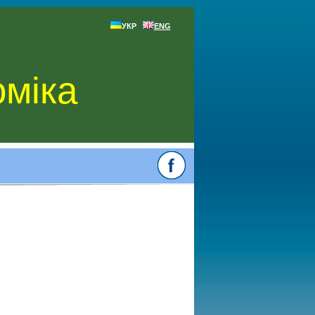
УКР
ENG
оміка