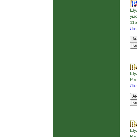
Шул
умо
115
Літ
Шул
Рег
Літ
Шул
Рег