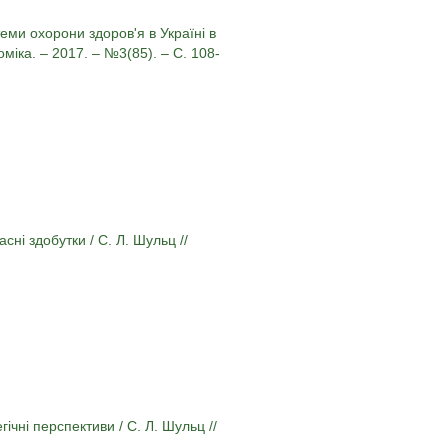
еми охорони здоров'я в Україні в
оміка. – 2017. – №3(85). – С. 108-
сні здобутки / С. Л. Шульц //
гічні перспективи / С. Л. Шульц //