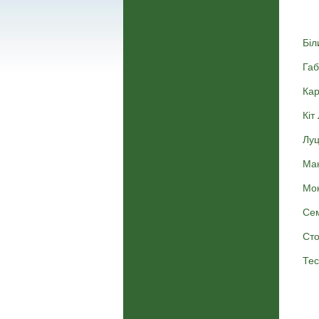
Біл
Габ
Кар
Кіт
Луц
Мак
Мок
Сем
Сто
Тес