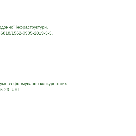
рдонної інфраструктури.
0.36818/1562-0905-2019-3-3.
на умова формування конкурентних
15-23. URL: