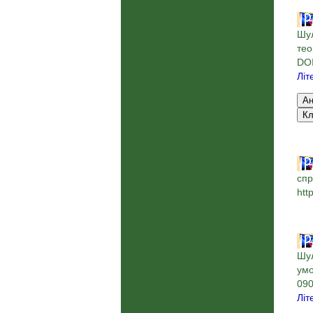
Шул
тео
DOI
Літ
спр
htt
Шул
умо
090
Літ