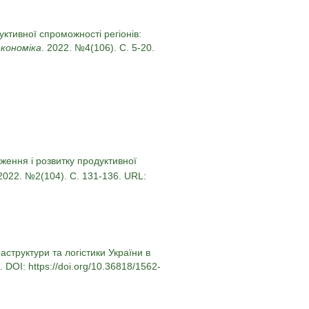
уктивної спроможності регіонів:
економіка
. 2022. №4(106). С. 5-20.
еження і розвитку продуктивної
 2022. №2(104). С. 131-136. URL:
структури та логістики України в
 DOI: https://doi.org/10.36818/1562-