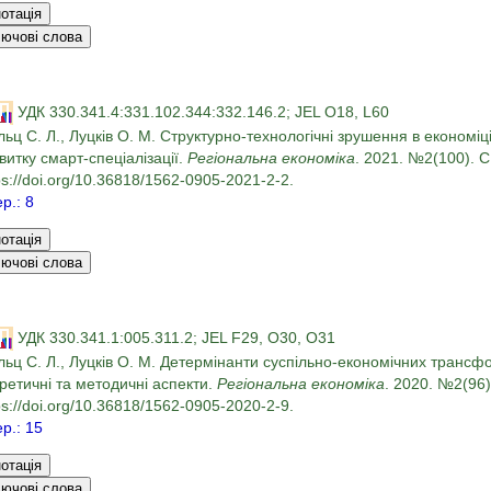
УДК 330.341.4:331.102.344:332.146.2; JEL O18, L60
ьц С. Л., Луцків О. М. Структурно-технологічні зрушення в економіці 
витку смарт-спеціалізації.
Регіональна економіка
. 2021. №2(100). С
ps://doi.org/10.36818/1562-0905-2021-2-2.
ер.: 8
УДК 330.341.1:005.311.2; JEL F29, O30, O31
ьц С. Л., Луцків О. М. Детермінанти суспільно-економічних трансфо
ретичні та методичні аспекти.
Регіональна економіка
. 2020. №2(96)
ps://doi.org/10.36818/1562-0905-2020-2-9.
ер.: 15