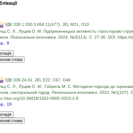
блікації
УДК 338.1:330.3:658.11(477); JEL М21, О10
ьц С. Л., Луцків О. М. Підприємницька активність і просторово-стр
аїни.
Регіональна економіка
. 2024. №3(113). С. 27-36. DOI: https:/
ер.: 8
УДК 338.24.01; JEL E22, C67, O40
ьц С. Л., Луцків О. М., Габрель М. С. Методичні підходи до оцінюв
іонів: секторальний підхід.
Регіональна економіка
. 2023. №1(107). С
ps://doi.org/10.36818/1562-0905-2023-1-8
ер.: 19