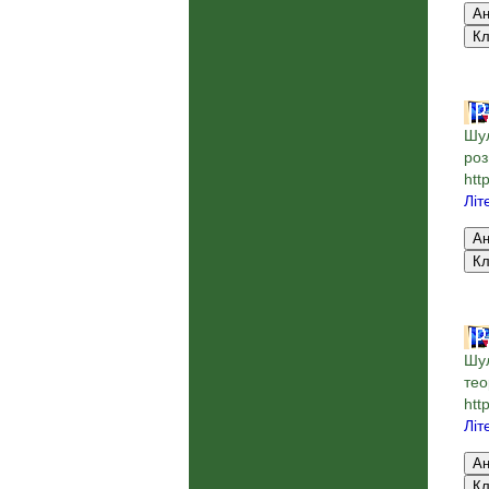
Шул
роз
htt
Літ
Шул
тео
htt
Літ