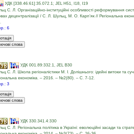
УДК [338.46:61]:35.072.1; JEL H51, I18, I19
ьц С. Л. Організаційно-інституційні особливості реформування сист
вах децентралізації / С. Л. Шульц, М. О. Карп’як // Регіональна екон
.
ер.: 6
УДК 001.89:332.1, JEL B30
ьц С. Л. Школа регіоналістики М. І. Долішнього: ідейні витоки та суча
іональна економіка. – 2016. – №2(80). – С. 7-12.
ер.: 3
УДК 330.341.4:330
ьц С. Л. Регіональна політика в Україні: еволюційні засади та страте
іональна економіка. – 2014. – №3(73). – С. 26-36.