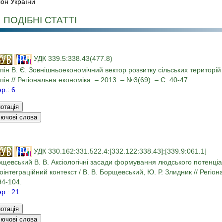
іон України
ПОДІБНІ СТАТТІ
УДК 339.5:338.43(477.8)
пін В. Є. Зовнішньоекономічний вектор розвитку сільських територій 
пін // Регіональна економіка. – 2013. – №3(69). – С. 40-47.
ер.: 6
УДК 330.162:331.522.4:[332.122:338.43]:[339.9:061.1]
щевський В. В. Аксіологічні засади формування людського потенціал
оінтеграційний контекст / В. В. Борщевський, Ю. Р. Злидник // Регіо
94-104.
ер.: 21