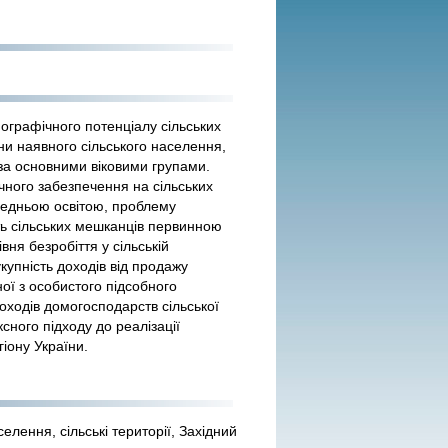
ографічного потенціалу сільських
ни наявного сільського населення,
за основними віковими групами.
ного забезпечення на сільських
редньою освітою, проблему
ть сільських мешканців первинною
ня безробіття у сільській
укупність доходів від продажу
ної з особистого підсобного
доходів домогосподарств сільської
ного підходу до реалізації
іону України.
елення, сільські території, Західний