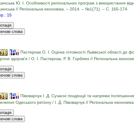
инська Ю. І. Особливості регіональних програм з використання відн
инська // Регіональна економіка. – 2014. – №1(71). – С. 165-174.
ер.: 15
Пастернак О. І. Оцінка готовності Львівської області до ф
рони здоров'я / О. І. Пастернак, Р. В. Горблюк // Регіональна економ
Півоварчук І. Д. Сучасні тенденції та напрями поліпшення 
елення Одеського регіону / І. Д. Півоварчук // Регіональна економіка