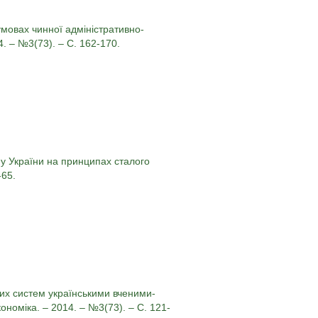
 умовах чинної адміністративно-
4. – №3(73). – С. 162-170.
ну України на принципах сталого
-65.
них систем українськими вченими-
економіка. – 2014. – №3(73). – С. 121-