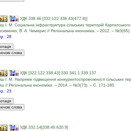
УДК 338.46:[332.122:338.43(477.8)]
іш І. М. Соціальна інфраструктура сільських територій Карпатського ре
сименко, В. А. Чемерис // Регіональна економіка. – 2012. – №3(65).
ер.: 28
УДК [322.122:338.43]:330.341.1:339.137
іш І. М. Напрями підвищення конкурентоспроможності сільських терит
іш // Регіональна економіка. – 2014. – №3(73). – С. 171-180.
ер.: 23
УДК 332.14[338.45:620.9]