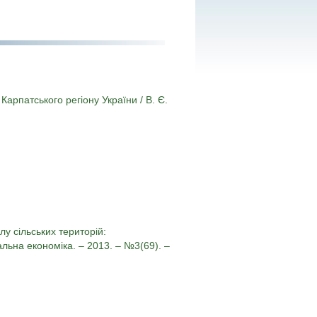
Карпатського регіону України / В. Є.
у сільських територій:
нальна економіка. – 2013. – №3(69). –