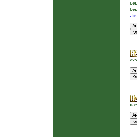
Баш
Баш
Літ
охо
нас