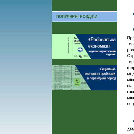
ПОПУЛЯРНІ РОЗДІЛИ
Про
тер
роз
Окр
тер
фор
мед
міс
сіл
гос
міс
соц
дем