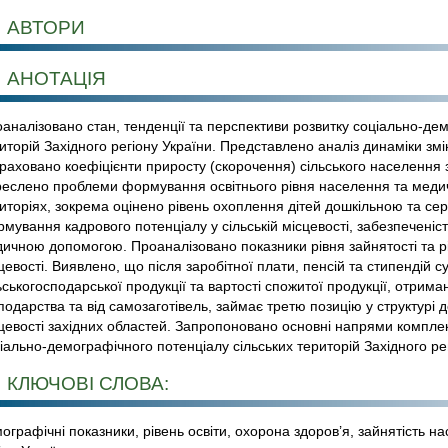
АВТОРИ
АНОТАЦІЯ
аналізовано стан, тенденції та перспективи розвитку соціально-дем
иторій Західного регіону України. Представлено аналіз динаміки змі
раховано коефіцієнти приросту (скорочення) сільського населення 
еслено проблеми формування освітнього рівня населення та медич
иторіях, зокрема оцінено рівень охоплення дітей дошкільною та се
мування кадрового потенціалу у сільській місцевості, забезпеченіс
ичною допомогою. Проаналізовано показники рівня зайнятості та рів
цевості. Виявлено, що після заробітної плати, пенсій та стипендій с
ьськогосподарської продукції та вартості спожитої продукції, отрима
подарства та від самозаготівель, займає третю позицію у структурі 
цевості західних областей. Запропоновано основні напрями комплекс
іально-демографічного потенціалу сільських територій Західного рег
КЛЮЧОВІ СЛОВА:
ографічні показники, рівень освіти, охорона здоров’я, зайнятість нас