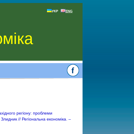
УКР
ENG
оміка
ахідного регіону: проблеми
 Злидник // Регіональна економіка. –