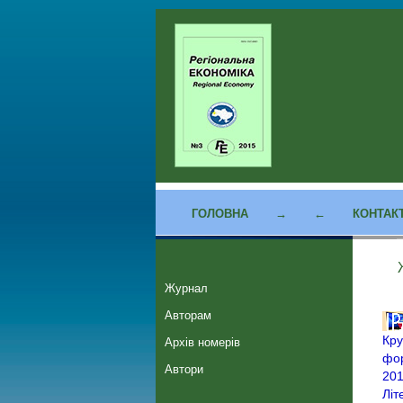
ГОЛОВНА
→
←
КОНТАК
Журнал
Авторам
Кру
Архів номерів
фор
Автори
201
Літ