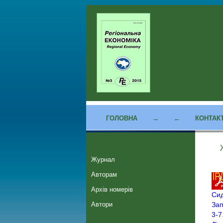
ГОЛОВНА
→
←
КОНТАК
Журнал
Авторам
Архів номерів
Сид
Автори
Зап
3-7