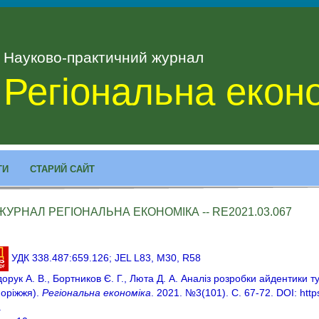
Науково-практичний журнал
Регіональна екон
ТИ
СТАРИЙ САЙТ
ЖУРНАЛ РЕГІОНАЛЬНА ЕКОНОМІКА -- RE2021.03.067
УДК 338.487:659.126; JEL L83, M30, R58
орук А. В., Бортников Є. Г., Люта Д. А. Аналіз розробки айдентики т
оріжжя).
Регіональна економіка
. 2021. №3(101). С. 67-72. DOI: htt
.