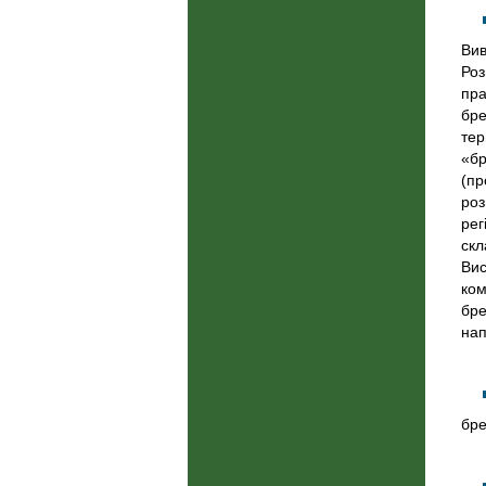
Вив
Роз
пра
бре
тер
«бр
(пр
роз
рег
скл
Вис
ком
бре
нап
бре