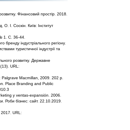
озвитку. Фінансовий простір. 2018.
 О. І. Соскін. Київ: Інститут
 1. С. 36-44.
о бренду індустріального регіону.
мствами туристичної індустрії та
ального розвитку. Державне
(13). URL:
: Palgrave Macmillan, 2009. 202 р.
on. Place Branding and Public
010.3
rketing y ventas-expansión. 2006.
. Роби бізнес: сайт. 22.10.2019.
 2017. URL: