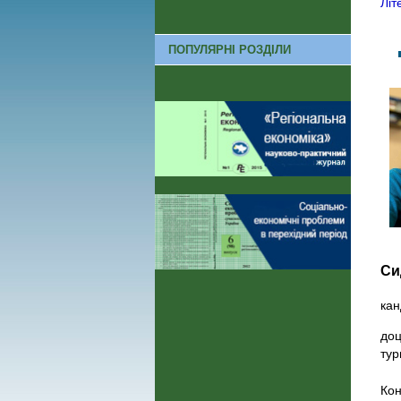
Літ
ПОПУЛЯРНІ РОЗДІЛИ
Си
кан
доц
тур
Кон