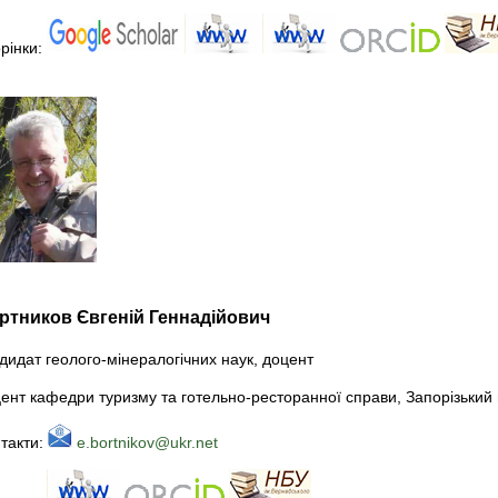
рінки:
ртников Євгеній Геннадійович
дидат геолого-мінералогічних наук, доцент
ент кафедри туризму та готельно-ресторанної справи, Запорізький 
такти:
e.bortnikov@ukr.net