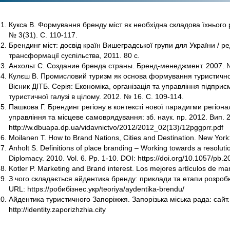
Кукса В. Формування бренду міст як необхідна складова їхнього р
№ 3(31). С. 110-117.
Брендинг міст: досвід країн Вишеградської групи для України / ред.
трансформації суспільства, 2011. 80 с.
Анхольт С. Создание бренда страны. Бренд-менеджмент. 2007. №
Кулєш В. Промисловий туризм як основа формування туристичног
Вісник ДІТБ. Серія: Економіка, організація та управління підприє
туристичної галузі в цілому. 2012. № 16. С. 109-114.
Пашкова Г. Брендинг регіону в контексті нової парадигми регіон
управління та місцеве самоврядування: зб. наук. пр. 2012. Вип. 2
http://w.dbuapa.dp.ua/vidavnictvo/2012/2012_02(13)/12pggprr.pdf
Moilanen T. How to Brand Nations, Cities and Destination. New York
Anholt S. Definitions of place branding – Working towards a resoluti
Diplomacy. 2010. Vol. 6. Pp. 1-10. DOI: https://doi.org/10.1057/pb.2
Kotler P. Marketing and Brand interest. Los mejores artículos de ma
З чого складається айдентика бренду: приклади та етапи розробки
URL: https://робибізнес.укр/teoriya/aydentika-brendu/
Айдентика туристичного Запоріжжя. Запорізька міська рада: сайт.
http://identity.zaporizhzhia.city