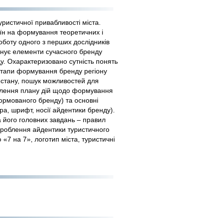
ристичної привабливості міста.
аїн на формування теоретичних і
оботу одного з перших дослідників
єднує елементи сучасного бренду
у. Охарактеризовано сутність понять
 етапи формування бренду регіону
о стану, пошук можливостей для
облення плану дій щодо формування
ормованого бренду) та основні
тра, шрифт, носії айдентики бренду).
 його головних завдань – правил
зроблення айдентики туристичного
«7 на 7», логотип міста, туристичні