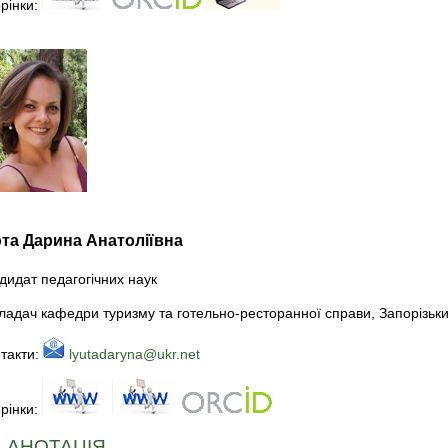
рінки:
та Дарина Анатоліївна
дидат педагогічних наук
лaдaч кафедри туризму та готельно-ресторанної справи, Запорізьки
такти:
lyutadaryna@ukr.net
рінки:
АНОТАЦІЯ