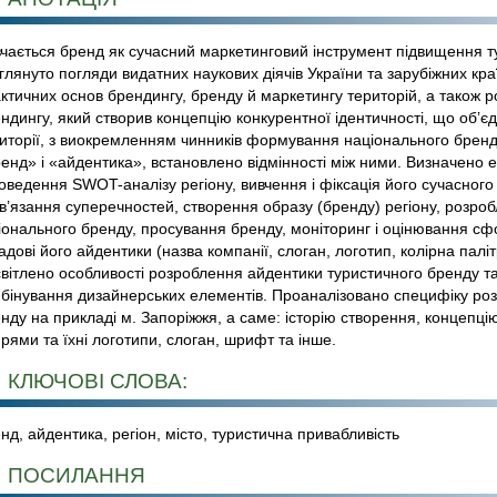
чається бренд як сучасний маркетинговий інструмент підвищення ту
глянуто погляди видатних наукових діячів України та зарубіжних кр
ктичних основ брендингу, бренду й маркетингу територій, а також р
ндингу, який створив концепцію конкурентної ідентичності, що об’
иторії, з виокремленням чинників формування національного бренд
енд» і «айдентика», встановлено відмінності між ними. Визначено
оведення SWOT-аналізу регіону, вивчення і фіксація його сучасног
в’язання суперечностей, створення образу (бренду) регіону, розр
іонального бренду, просування бренду, моніторинг і оцінювання сф
адові його айдентики (назва компанії, слоган, логотип, колірна палі
вітлено особливості розроблення айдентики туристичного бренду та
бінування дизайнерських елементів. Проаналізовано специфіку ро
нду на прикладі м. Запоріжжя, а саме: історію створення, концепцію 
рями та їхні логотипи, слоган, шрифт та інше.
КЛЮЧОВІ СЛОВА:
нд, айдентика, регіон, місто, туристична привабливість
ПОСИЛАННЯ