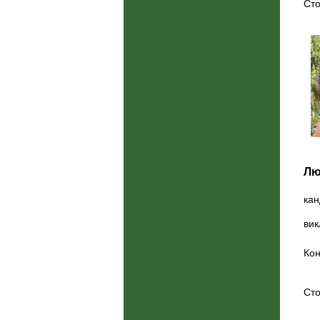
Сто
Лю
кан
вик
Кон
Сто