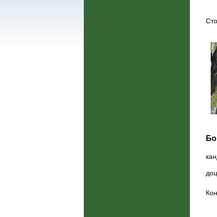
Сто
Бо
кан
доц
Кон