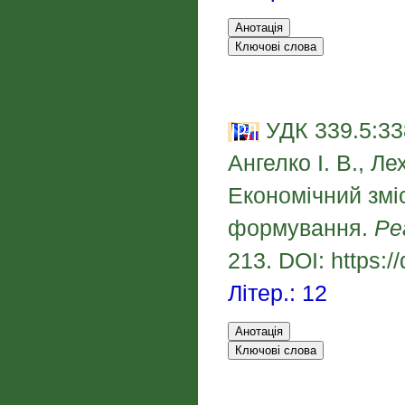
УДК 339.5:33
Ангелко І. В., Ле
Економічний зміс
формування.
Ре
213. DOI: https:
Літер.: 12