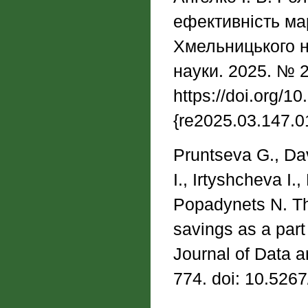
ефективність мар
Хмельницького н
науки. 2025. № 2
https://doi.org/
{re2025.03.147.0
Pruntseva G., Dav
I., Irtyshcheva I.
Popadynets N. The
savings as a part
Journal of Data 
774. doi: 10.5267