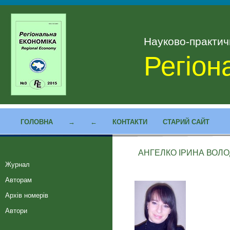
Науково-практи
Регіон
ГОЛОВНА
→
←
КОНТАКТИ
СТАРИЙ САЙТ
АНГЕЛКО ІРИНА ВОЛ
Журнал
Авторам
Архів номерів
Автори