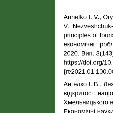
Anhelko I. V., Or
V., Nezveshchuk-
principles of tour
економічні пробл
2020. Вип. 3(143)
https://doi.org/
{re2021.01.100.0
Ангелко І. В., Ле
відкритості наці
Хмельницького н
Економічні науки