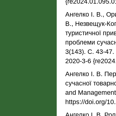
{re2024.01.095.0
Ангелко І. В., О
В., Незвещук-Ког
туристичної при
проблеми сучасно
3(143). С. 43-47.
2020-3-6 {re2024
Ангелко І. В. Пе
сучасної товарно
and Management. 
https://doi.org/
Ангелко І. В. Ро