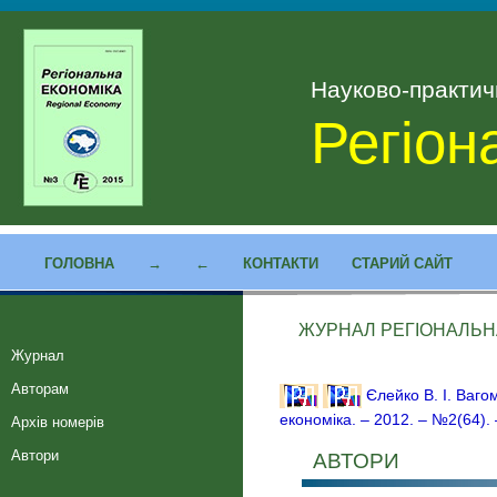
Науково-практи
Регіон
ГОЛОВНА
→
←
КОНТАКТИ
СТАРИЙ САЙТ
ЖУРНАЛ РЕГІОНАЛЬНА 
Журнал
Авторам
Єлейко В. І. Ваго
економіка. – 2012. – №2(64). 
Архів номерів
Автори
АВТОРИ