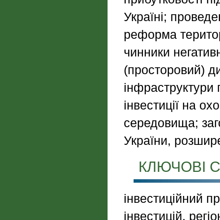
Україні; проведе
реформа територі
чинники негатив
(просторовий) ди
інфраструктури п
інвестиції на о
середовища; заг
України, розшире
КЛЮЧОВІ С
інвестиційний пр
інвестицій, регі