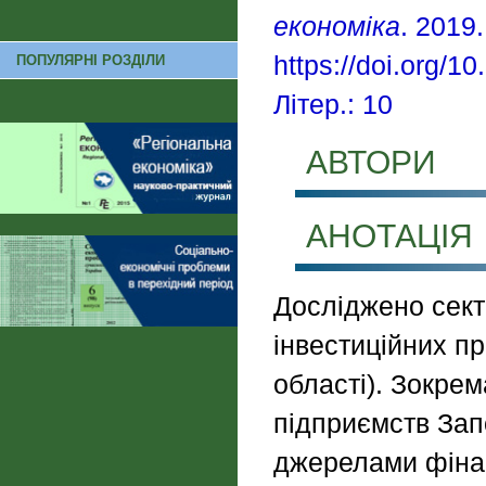
економіка
. 2019
https://doi.org/
ПОПУЛЯРНІ РОЗДІЛИ
Літер.: 10
АВТОРИ
АНОТАЦІЯ
Досліджено сект
інвестиційних пр
області). Зокрем
підприємств Запо
джерелами фінан