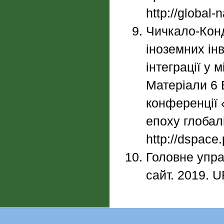
http://global-
Чичкало-Конд
іноземних інв
інтеграції у
Матеріали 6 
конференції 
епоху глобалі
http://dspac
Головне управ
сайт. 2019. U