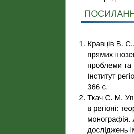
ПОСИЛАН
Кравців В. С.
прямих інозе
проблеми та п
Інститут рег
366 с.
Ткач С. М. У
в регіоні: те
монографія. 
досліджень і