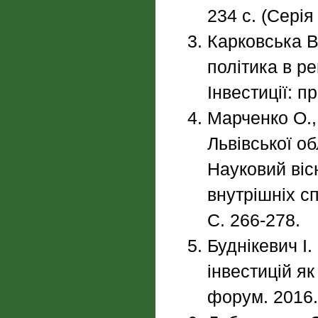
234 с. (Сері
Карковська В.
політика в ре
Інвестиції: п
Марченко О.,
Львівської о
Науковий віс
внутрішніх сп
С. 266-278.
Буднікевич І.
інвестицій як
форум. 2016.