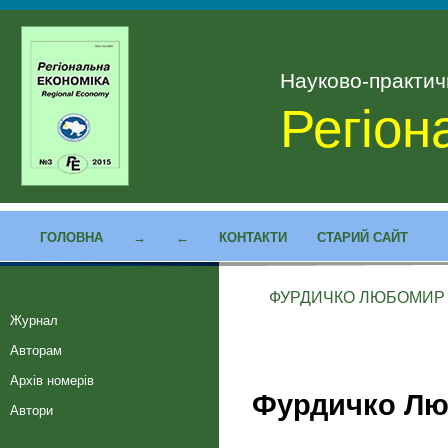
Науково-практи
Регіон
ГОЛОВНА
→
←
КОНТАКТИ
СТАРИЙ САЙТ
ФУРДИЧКО ЛЮБОМИР
Журнал
Авторам
Архів номерів
Фурдичко Лю
Автори