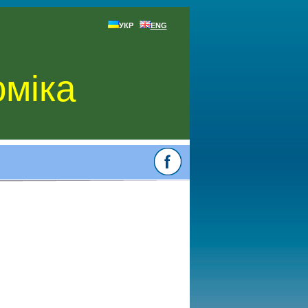
УКР
ENG
оміка