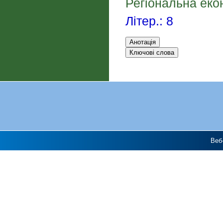
Регіональна екон
Літер.: 8
Веб