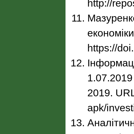
http://rep
Мазуренко
економіки
https://d
Інформаці
1.07.2019
2019. URL:
apk/invest
Аналітич