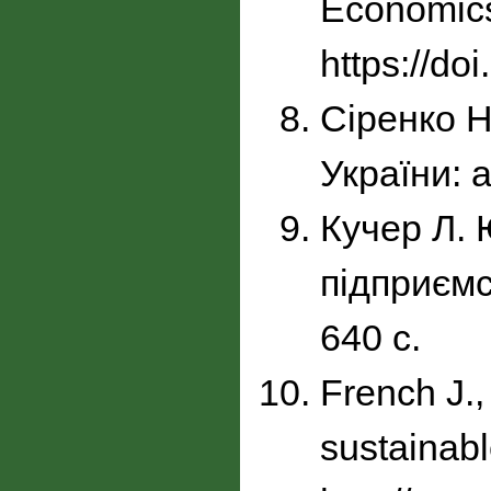
Economics.
https://do
Сіренко Н
України: 
Кучер Л. 
підприємс
640 с.
French J.,
sustainab