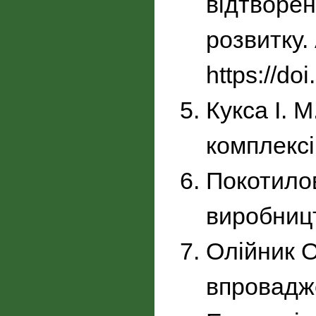
відтворен
розвитку. 
https://do
Кукса І. 
комплексі
Покотилов
виробницт
Олійник О
впровадже