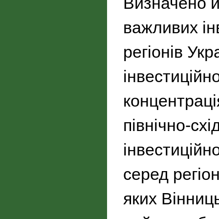
Визначено й
важливих ін
регіонів Укр
інвестиційно
концентраці
північно-сх
інвестиційно
серед регіо
яких Вінниц