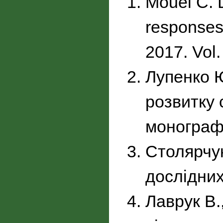
Mouël C. L
responses 
2017. Vol.
Лупенко Ю
розвитку 
монографі
Столярчук
дослідних
Лаврук В.