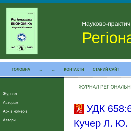
Науково-практи
Регіон
ГОЛОВНА
→
←
КОНТАКТИ
СТАРИЙ САЙТ
ЖУРНАЛ РЕГІОНАЛЬНА 
Журнал
Авторам
УДК 658:6
Архів номерів
Кучер Л. Ю. 
Автори