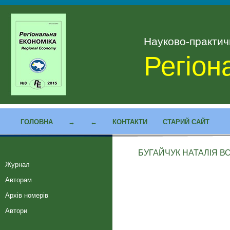
Науково-практи
Регіон
ГОЛОВНА
→
←
КОНТАКТИ
СТАРИЙ САЙТ
БУГАЙЧУК НАТАЛІЯ 
Журнал
Авторам
Архів номерів
Автори