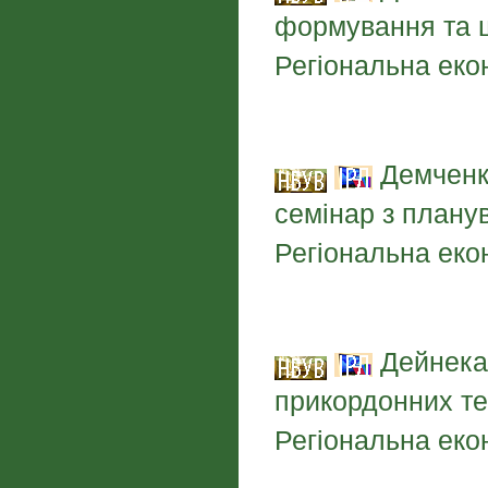
формування та шл
Регіональна екон
Демченко
семінар з планув
Регіональна екон
Дейнека 
прикордонних тер
Регіональна екон