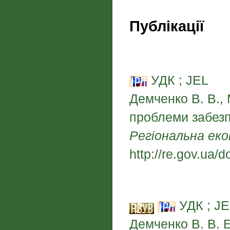
Публікації
УДК ; JEL
Демченко В. В.,
проблеми забезп
Регіональна еко
http://re.gov.ua/
УДК ; JE
Демченко В. В. Е