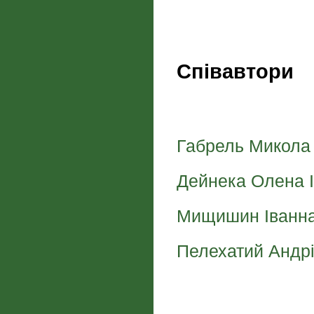
Співавтори
Габрель Микола
Дейнека Олена І
Мищишин Іванна
Пелехатий Андр