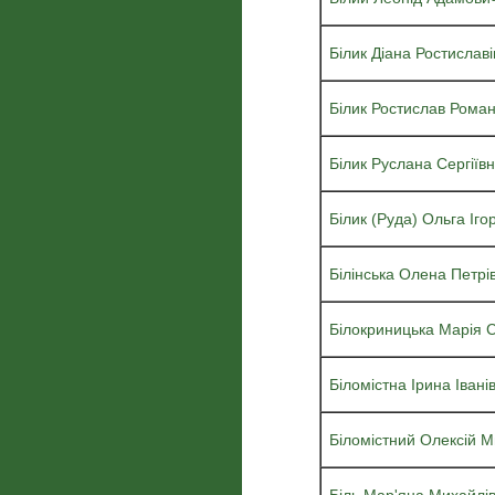
Білик Діана Ростислав
Білик Ростислав Рома
Білик Руслана Сергіїв
Білик (Руда) Ольга Іго
Білінська Олена Петрі
Білокриницька Марія С
Біломістна Ірина Івані
Біломістний Олексій 