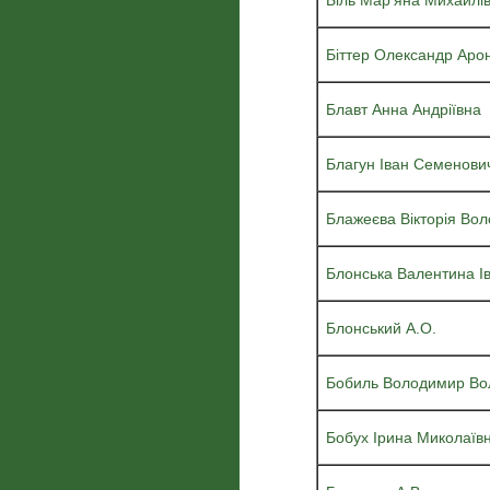
Біль Мар'яна Михайлі
Біттер Олександр Аро
Блавт Анна Андріївна
Благун Іван Семенови
Блажеєва Вікторія Во
Блонська Валентина Ів
Блонський А.О.
Бобиль Володимир Во
Бобух Ірина Миколаїв