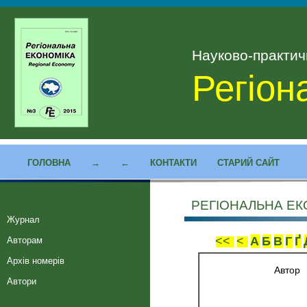
Науково-практи
Регіон
ГОЛОВНА
→
←
КОНТАКТИ
СТАРИЙ САЙТ
РЕГІОНАЛЬНА ЕК
Журнал
<<
<
А
Б
В
Г
Ґ
Авторам
Архів номерів
Автор
Автори