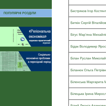
Бистряков Ігор Костян
ПОПУЛЯРНІ РОЗДІЛИ
Биткін Сергій Віталійо
Бігус Мар'яна Михайлі
Бідак Володимир Яро
Білан Руслан Миколай
Біланюк Ольга Петрів
Біленська Маргарита 
Білецька Ірина Миросл
Білий Леонід Адамови