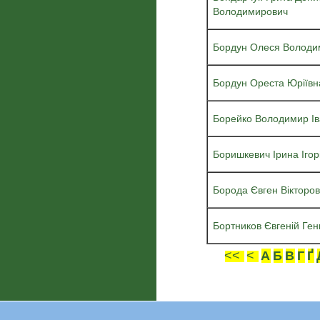
Володимирович
Бордун Олеся Володи
Бордун Ореста Юріївн
Борейко Володимир Ів
Боришкевич Ірина Ігор
Борода Євген Вікторо
Бортников Євгеній Ген
<<
<
А
Б
В
Г
Ґ