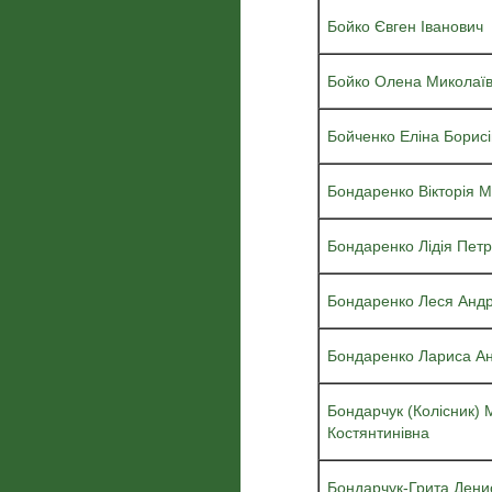
Бойко Євген Іванович
Бойко Олена Миколаї
Бойченко Еліна Борис
Бондаренко Вікторія 
Бондаренко Лідія Петр
Бондаренко Леся Андр
Бондаренко Лариса Ан
Бондарчук (Колісник) 
Костянтинівна
Бондарчук-Грита Дени