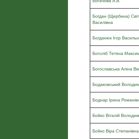
Богачова А.В.
Богдан (Щербина) Сві
Василівна
Богданюк Ігор Василь
Боголіб Тетяна Макси
Богославська Аліна Вік
Бодаковський Володи
Боднар Ірина Романів
Бойко Віталій Володи
Бойко Віра Степанівна