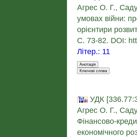
Агрес О. Г., Сад
умовах війни: пр
орієнтири розви
С. 73-82. DOI: ht
Літер.: 11
УДК [336.77:3
Агрес О. Г., Сад
Фінансово-креди
економічного ро