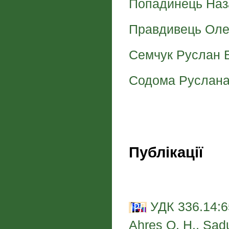
Попадинець Наз
Правдивець Оле
Семчук Руслан 
Содома Руслана 
Публікації
УДК 336.14:65
Ahres O. H., Sadu