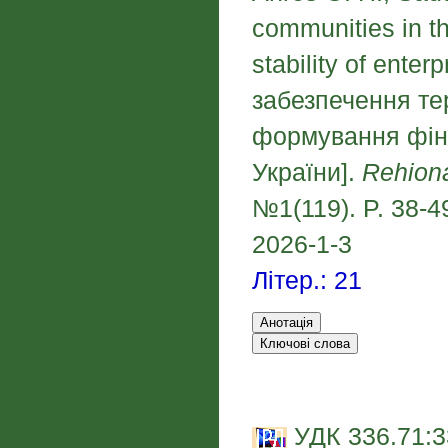
communities in th
stability of ente
забезпечення те
формування фіна
України].
Rehion
№1(119). P. 38-49
2026-1-3
Літер.: 21
УДК 336.71:3